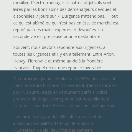
mobilier, l’électro-ménager et autres objets, ils sont
livrés par les bons soins des déménageurs dévoués et
disponibles 7 jours sur 7. L’urgence n’attend pas… Tout
ce qui est abîmé ou qui n’est pas en état de marche est
réparé par des mains expertes et dévouées. La
seconde vie est précieuse pour le destinataire.
Souvent, nous devons répondre aux urgences, à
toutes les urgences et il y en a tellement. Entre Arlon,
Habay, Florenville et même au-delà la frontière
française, l’appel reçoit une réponse favorable.
De nombreux jeunes étudiants du CEFA s’investissent
dans l’aventure humaine. Ils inventent d’autres formes
pour un autre usage en détournant parfois l’utilité
première de l’objet. L’intégration est naturellement
fraternelle, solidaire. Ce tout donne sens à chaque vie.
Les familles en grandes difficultés reçoivent des
invendus de qualité offerts par le magasin
« Carrefour. » Cela, deux fois par semaine.