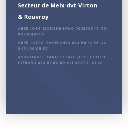
Secteur de Meix-dvt-Virton
& Rouvroy
ABBÉ JOSÉ MONSHENGWO 063236348 OU
0476048685
ABBÉ LOUIS BAHELANYA 063.58.12.55 OU
0474.06.08.02
ASSISTANTE PAROISSIALE (A.P.) JUDITH
PIERARD 063.57.63.89 OU 0497.31.01.22