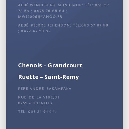
ABBÉ WENCESLAS MUNGIMUR: TÉL: 063 57
72 59 ; 0475 76 85 84 ;
MWI2006@YAHOO.FR
ABBÉ PIERRE JEHENSON: TÉL:063 67 87 68
; 0472 47 50 92
Chenois – Grandcourt
Ruette – Saint-Remy
PÈRE ANDRÉ BAKAMPAKA
RUE DE LA VIRE,81
6761 – CHENOIS
TÉL: 063 21 91 64.