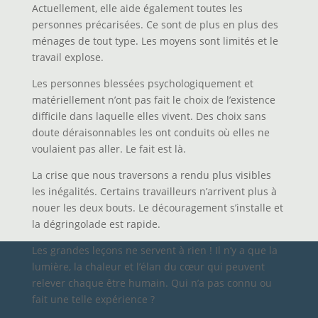
Actuellement, elle aide également toutes les
personnes précarisées. Ce sont de plus en plus des
ménages de tout type. Les moyens sont limités et le
travail explose.
Les personnes blessées psychologiquement et
matériellement n’ont pas fait le choix de l’existence
difficile dans laquelle elles vivent. Des choix sans
doute déraisonnables les ont conduits où elles ne
voulaient pas aller. Le fait est là.
La crise que nous traversons a rendu plus visibles
les inégalités. Certains travailleurs n’arrivent plus à
nouer les deux bouts. Le découragement s’installe et
la dégringolade est rapide.
Les grandes leçons ne servent à rien ! Il n’y a que la
lumière, la chaleur et l’élan du cœur qui peuvent
relever chaque être humain. Qui n’a pas connu ou
fait une telle expérience ?