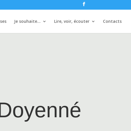
ises
Je souhaite…
Lire, voir, écouter
Contacts
– Doyenné