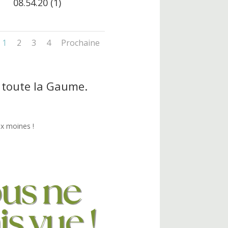
08.54.20 (1)
1
2
3
4
Prochaine
e toute la Gaume.
ux moines !