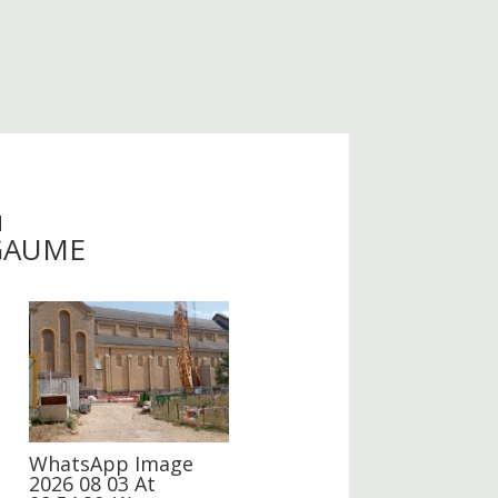
u
 GAUME
WhatsApp Image
2026 08 03 At