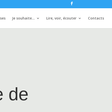
ises
Je souhaite…
Lire, voir, écouter
Contacts
e de