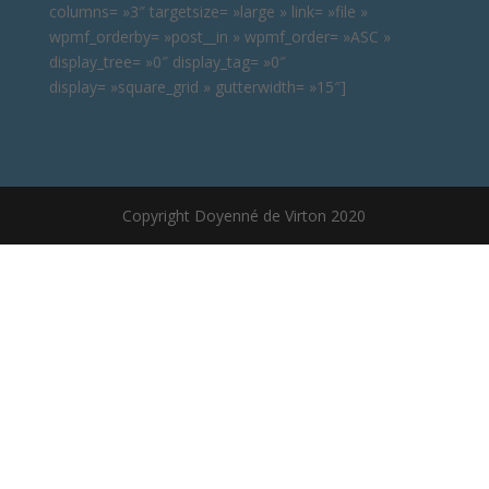
columns= »3″ targetsize= »large » link= »file »
wpmf_orderby= »post__in » wpmf_order= »ASC »
display_tree= »0″ display_tag= »0″
display= »square_grid » gutterwidth= »15″]
Copyright Doyenné de Virton 2020