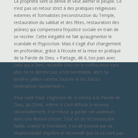
Le prophète sent la dérive et veut alerter le peuple. Ce
n’est pas un retour strict à des pratiques religieuses
externes et formalistes (reconstruction du Temple,
restauration du sabbat et des fêtes, restauration des
jeûnes) qui compensera l’injustice sociale en train de
se recréer. Cette inégalité ne fait qu’augmenter le
scandale et l’hypocrisie. Mais il s’agit d’un changement
en profondeur, grâce à l’écoute et la mise en pratique
de la Parole de Dieu. « Partage, dit-il, ton pain avec
celui qui a faim, recueille chez toi le malheureux sans
abri, ne te dérobe pas à ton semblable, alors ta
lumière jaillira comme l’aurore et tes forces
reviendront rapidement ».
Pour saint Paul, s’agissant de ce retour à la Parole de
Dieu, au Christ, même si c’est difficile à recevoir
rationnellement, il se refuse à garder ses auditeurs
dans une illusion creuse. Tout en se reconnaissant
faible, craintif et tremblant, il se dit poussé par sa
responsabilité d’apôtre et reconnaît que ce ne sont pas