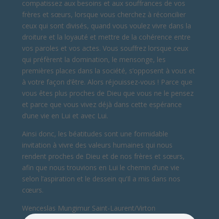
compatissez aux besoins et aux souffrances de vos
frères et sœurs, lorsque vous cherchez à réconcilier
ceux qui sont divisés, quand vous voulez vivre dans la
droiture et la loyauté et mettre de la cohérence entre
vos paroles et vos actes. Vous souffrez lorsque ceux
qui préfèrent la domination, le mensonge, les
premières places dans la société, s’opposent à vous et
à votre façon d’être. Alors réjouissez-vous ! Parce que
vous êtes plus proches de Dieu que vous ne le pensez
et parce que vous vivez déjà dans cette espérance
d’une vie en Lui et avec Lui.
Ainsi donc, les béatitudes sont une formidable
invitation à vivre des valeurs humaines qui nous
rendent proches de Dieu et de nos frères et sœurs,
afin que nous trouvions en Lui le chemin d’une vie
selon l’aspiration et le dessein qu’Il a mis dans nos
cœurs.
Wenceslas Mungimur Saint-Laurent/Virton