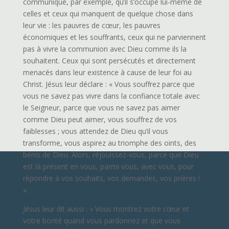
communique, par exemple, qu’il s’occupe lui-même de
celles et ceux qui manquent de quelque chose dans
leur vie : les pauvres de cœur, les pauvres
économiques et les souffrants, ceux qui ne parviennent
pas à vivre la communion avec Dieu comme ils la
souhaitent. Ceux qui sont persécutés et directement
menacés dans leur existence à cause de leur foi au
Christ. Jésus leur déclare : « Vous souffrez parce que
vous ne savez pas vivre dans la confiance totale avec
le Seigneur, parce que vous ne savez pas aimer
comme Dieu peut aimer, vous souffrez de vos
faiblesses ; vous attendez de Dieu qu’il vous
transforme, vous aspirez au triomphe des oints, des
bénis de Dieu. Alors, réjouissez-vous, parce que Dieu
est là présent en vous, parmi vous, avec vous, pour
répondre à vos souhaits, vos demandes, vos prières !
».
Jésus leur dit aussi : « Vous montrez votre cœur et
votre bonté quand vous pardonnez et que vous