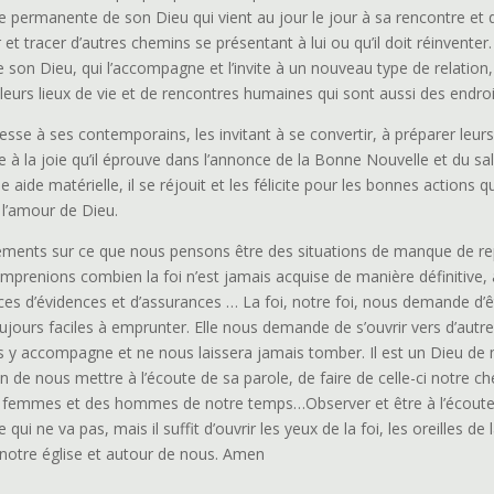
ce permanente de son Dieu qui vient au jour le jour à sa rencontre et 
et tracer d’autres chemins se présentant à lui ou qu’il doit réinventer.
re son Dieu, qui l’accompagne et l’invite à un nouveau type de relation,
s leurs lieux de vie et de rencontres humaines qui sont aussi des endr
se à ses contemporains, les invitant à se convertir, à préparer leurs 
e à la joie qu’il éprouve dans l’annonce de la Bonne Nouvelle et du sa
e aide matérielle, il se réjouit et les félicite pour les bonnes actions 
e l’amour de Dieu.
ments sur ce que nous pensons être des situations de manque de re
mprenions combien la foi n’est jamais acquise de manière définitive,
ices d’évidences et d’assurances … La foi, notre foi, nous demande d’
ujours faciles à emprunter. Elle nous demande de s’ouvrir vers d’aut
ous y accompagne et ne nous laissera jamais tomber. Il est un Dieu d
de nous mettre à l’écoute de sa parole, de faire de celle-ci notre che
es femmes et des hommes de notre temps…Observer et être à l’écoute
qui ne va pas, mais il suffit d’ouvrir les yeux de la foi, les oreilles 
notre église et autour de nous. Amen