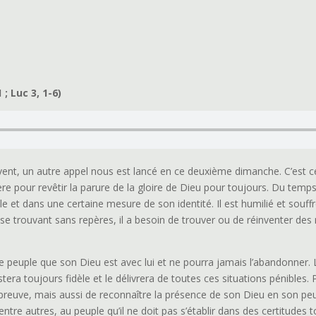
 ; Luc 3, 1-6)
’Avent, un autre appel nous est lancé en ce deuxième dimanche. C’est c
ère pour revêtir la parure de la gloire de Dieu pour toujours. Du temps 
e et dans une certaine mesure de son identité. Il est humilié et souffre
et, se trouvant sans repères, il a besoin de trouver ou de réinventer d
peuple que son Dieu est avec lui et ne pourra jamais l’abandonner. Le
restera toujours fidèle et le délivrera de toutes ces situations pénibles. Po
reuve, mais aussi de reconnaître la présence de son Dieu en son peup
ntre autres, au peuple qu’il ne doit pas s’établir dans des certitudes t