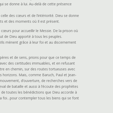
qui se donne à lui. Au-delà de cette présence
 celle des cœurs et de l’intériorité. Dieu se donne
oits et des moments où Il est présent.
cœurs pour accueillir le Messie. De la prison où
lut de Dieu apporté à tous les peuples.
qu’ils mènent grâce à leur foi et au discernement
pères et de sens, prions pour que ce temps de
 avec des certitudes immuables, et en refusant
être en chemin, sur des routes tortueuses avec
res horizons. Mais, comme Baruch, Paul et Jean-
e mouvement, d’ouverture, de recherches vers de
val de bataille et aussi à l’écoute des prophètes
 de toutes les bénédictions que Dieu accorde à
de la foi…pour contempler tous les biens qui se font