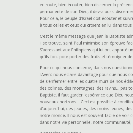
en route, bien écouter, bien discerner la présen
permanente de son Dieu, il devra aussi discerner 
Pour cela, le peuple d’Israël doit écouter et suiv
à tous celles et ceux qui croient en lui dans tou
C’est le même message que Jean le Baptiste adres
il se trouve, saint Paul minimise son épreuve fac
S’adressant aux Philippiens qui lui ont apporté un
qu’ils font pour porter des fruits et témoigner d
Pour ce qui nous concerne, dans nos questionne
l’Avent nous éclaire davantage pour que nous co
de s’enfermer entre les quatre murs de nos édif
des collines, des montagnes, des ravins… pas to
Baptiste, il faut garder l’espérance que Dieu n
nouveaux horizons… Ceci est possible à condition 
d’aujourd’hui, des jeunes, des moins jeunes, d
notre monde. Il nous est souvent facile de voir ce 
dans notre vie personnelle, notre communauté, 