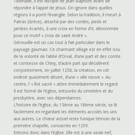
Tibériade, il est disciple de Jean-Baptiste avant de
répondre à l’appel de Jésus. On ignore dans quelles
régions il a porté l’évangile. Selon la tradition, il meurt à
Patras (Grèce), attaché par des cordes, pieds et
jambes écartés, à une croix en forme d’X, dénommée
pour ce motif « croix de saint André ».
Gérouville est un cas tout à fait particulier dans le
paysage gaumais. Ce charmant village est en effet issu
de la volonté de l’abbé d’Orval, d’une part et des comte
et comtesse de Chiny, d’autre part qui décidèrent
conjointement, en juillet 1258, la création, en cet
endroit quasiment désert, d’une « ville neuve ». Au
centre, l’ « îlot sacré » attire immédiatement le regard.
Il est formé de l’église, entourée du cimetière et du
presbytère, avec ses dépendances.
L’histoire de l’église, du 13ème au 18ème siècle, se lit
facilement en regardant les éléments accolés les uns
aux autres. Le chœur actuel reste l’unique témoin de la
première chapelle, consacrée en 1259.
Entrons donc dans l’église. Elle est à une seule nef,