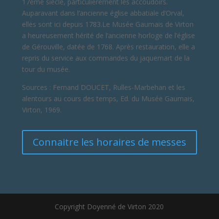
17ème siècle, particulièrement les accoudoirs.
Auparavant dans l’ancienne église abbatiale d’Orval,
elles sont ici depuis 1783.Le Musée Gaumais de Virton
a heureusement hérité de l’ancienne horloge de l’église
de Gérouville, datée de 1768. Après restauration, elle a
repris du service aux commandes du jaquemart de la
tour du musée.
Sources : Fernand DOUCET, Rulles-Marbehan et les
alentours au cours des temps, Ed. du Musée Gaumais,
Virton, 1969.
Connaitre les horaires de messes
Copyright Doyenné de Virton 2020