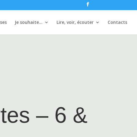
ises
Je souhaite…
Lire, voir, écouter
Contacts
rtes – 6 &