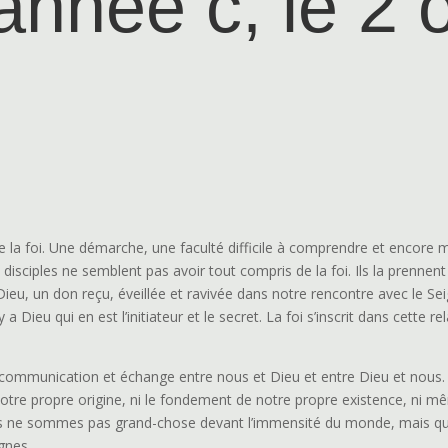
année c, le 2 
e la foi. Une démarche, une faculté difficile à comprendre et encore m
 disciples ne semblent pas avoir tout compris de la foi. Ils la prennen
e Dieu, un don reçu, éveillée et ravivée dans notre rencontre avec le S
 y a Dieu qui en est l’initiateur et le secret. La foi s’inscrit dans cett
, communication et échange entre nous et Dieu et entre Dieu et nous
otre propre origine, ni le fondement de notre propre existence, ni
s ne sommes pas grand-chose devant l’immensité du monde, mais qu
gnes.