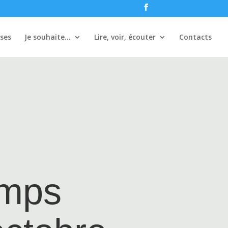
ises
Je souhaite…
Lire, voir, écouter
Contacts
emps